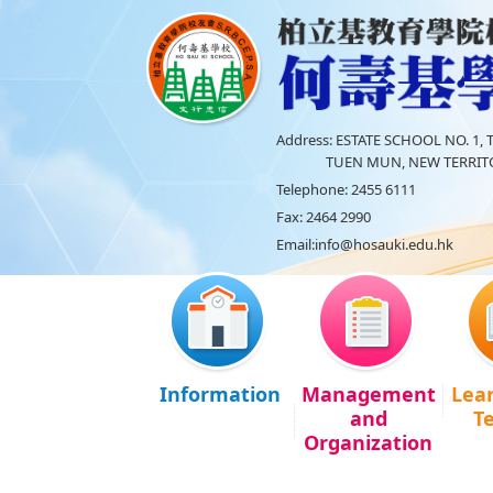
Address:
ESTATE SCHOOL NO. 1, T
TUEN MUN, NEW TERRITO
Telephone:
2455 6111
Fax:
2464 2990
Email:
info@hosauki.edu.hk
Information
Management
Lea
and
T
Organization