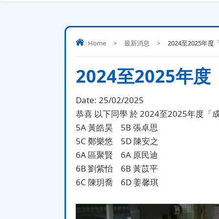
Home
>
最新消息
>
2024至2025
2024至2025
Date:
25/02/2025
恭喜 以下同學 於 2024至2025
5A 黃皓昊 5B 張卓思
5C 鄭樂悠 5D 陳安之
6A 區聚賢 6A 原民迪
6B 劉紫怡 6B 黃苡平
6C 陳玥喬 6D 姜馨琪