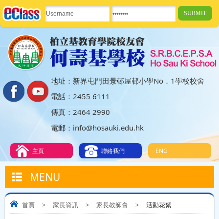
地址：新界屯門田景邨屋邨小學No．1學校校舍
電話：2455 6111
傳真：2464 2990
電郵：info@hosauki.edu.hk
主頁
聯絡我們
ENG
MENU
首頁
>
家長資訊
>
家長教師會
>
活動花絮