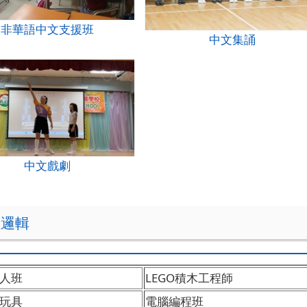
非華語中文支援班
中文集誦
中文戲劇
理邏輯
人班
LEGO積木工程師
玩具
電腦編程班