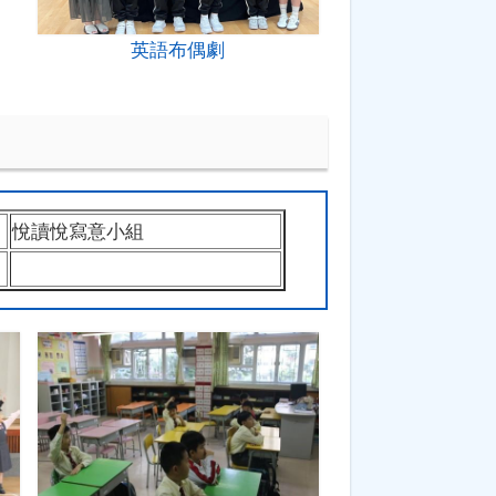
英語布偶劇
悅讀悅寫意小組