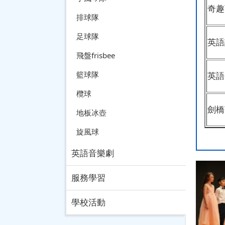
奇趣
排球隊
足球隊
英語
飛盤frisbee
籃球隊
英語
欖球
劍
地板冰壺
旋風球
英語音樂劇
服務學習
學校活動