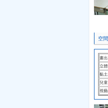
空
畫出
立體
黏土
兒童
視藝