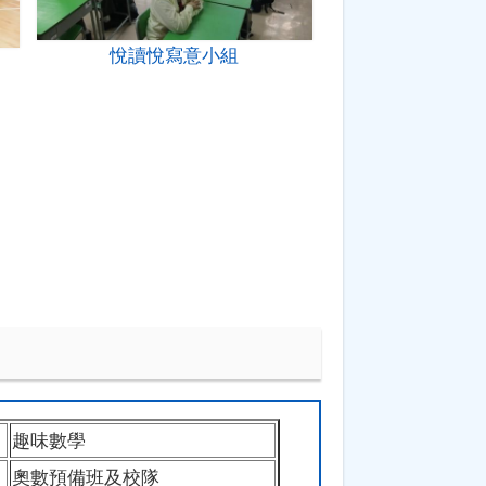
悅讀悅寫意小組
趣味數學
奧數預備班及校隊