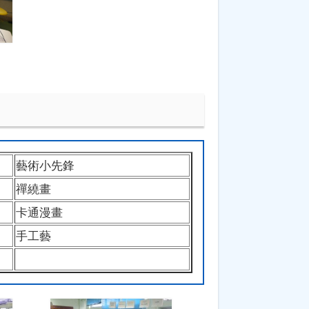
藝術小先鋒
禪繞畫
卡通漫畫
手工藝