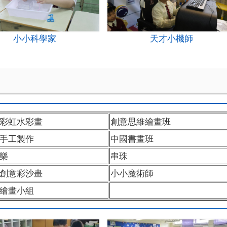
小小科學家
天才小機師
間
彩虹水彩畫
創意思維繪畫班
手工製作
中國書畫班
樂
串珠
創意彩沙畫
小小魔術師
繪畫小組