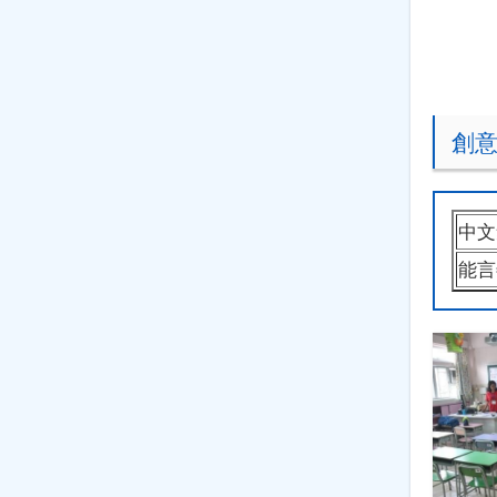
創
中文
能言