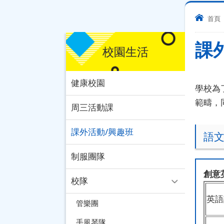
首頁
課
校園生活
健康校園
學校為
範疇，
周三活動課
課外活動/興趣班
語
制服團隊
創意
校隊
英語
管樂團
手風琴隊