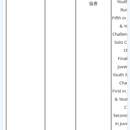
Youth 
協會
Rum
Fifth in 
& Yo
Challeng
Solo Ch
Ch
Finalis
Juveni
Youth So
Cha 
First in 
& Youth
CR
Second 
in Juve