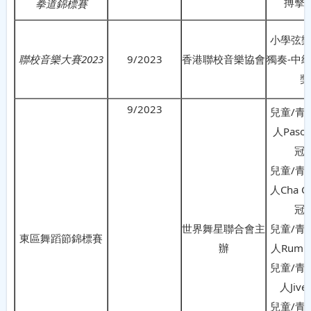
搏擊
拳道錦標賽
小學弦樂
聯校音樂大賽
2023
9/2023
香港聯校音樂協會
獨奏-中
獎
9/2023
兒童/青
人Paso 
冠
兒童/青
人Cha Ch
冠
世界舞星聯合會主
兒童/青
東區舞蹈節錦標賽
辦
人Rumb
兒童/青
人Jiv
兒童/青