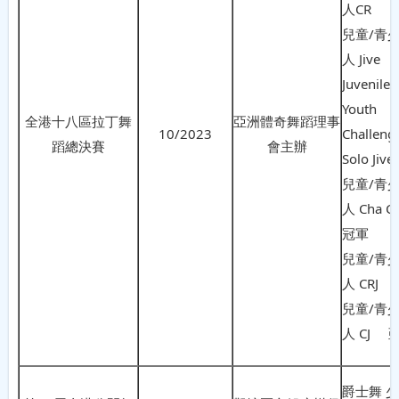
人CR 
兒童/青少
人 Jive
Juvenile 
Youth
全港十八區拉丁舞
亞洲體奇舞蹈理事
10/2023
Challeng
蹈總決賽
會主辦
Solo Jiv
兒童/青少
人 Cha C
冠軍
兒童/青少
人 CRJ
兒童/青少
人 CJ 
爵士舞 