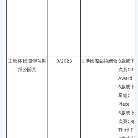
正欣杯 國際體育舞
9/2023
香港國際藝術總會
8歲或下
蹈公開賽
次賽CR M
Award
8歲或下
星組C S
Place
8歲或下
次賽CR
Third Pla