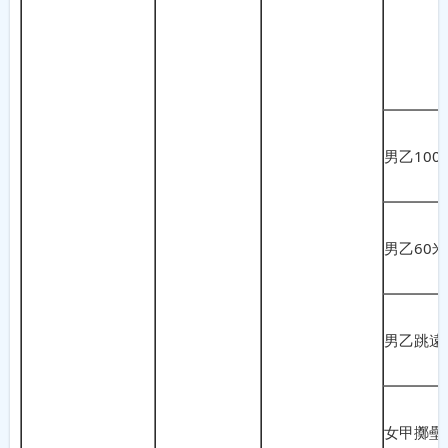
男乙100
男乙60
男乙跳遠
女甲擲壘