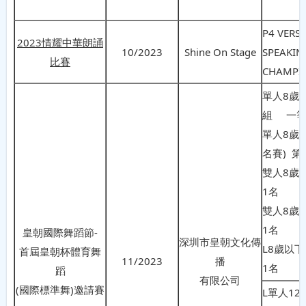
P4 VERSE
2023情耀中華朗誦
10/2023
Shine On Stage
SPEAKIN
比賽
CHAMPI
單人8歲
組 一等
單人8歲B
名賽) 第
雙人8歲
1名
雙人8歲
1名
皇朝國際舞蹈節-
深圳市皇朝文化傳
L8歲以
首屆皇朝杯體育舞
11/2023
播
1名
蹈
有限公司
(國際標準舞)邀請賽
L單人12