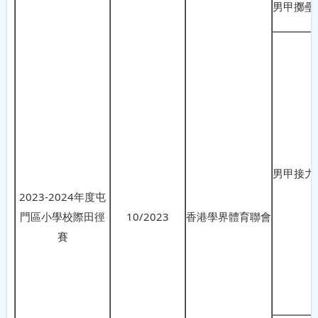
男甲擲壘
男甲接力
2023-2024年度屯
門區小學校際田徑
10/2023
香港學界體育聯會
賽