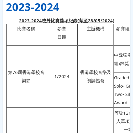
2023-2024
2023-2024校外比賽獎項紀錄(截至28/05/2024)
比賽名稱
參賽
主辦機構
參賽組別
日期
中阮獨奏
組)銀獎
第76屆香港學校音
香港學校音樂及
1/2024
Graded P
樂節
朗誦協會
Solo- Gr
Two- Silv
Award
等級12
人單項組
一等