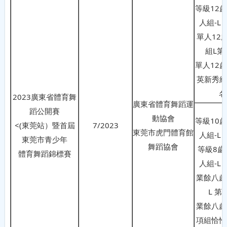
等級12
人組-L
單人12
組L第
單人12
英新秀組
名
2023廣東省體育舞
廣東省體育舞蹈運
蹈公開賽
動協會
等級10
<(東莞站）暨首屆
7/2023
東莞市虎門體育館
人組-L
東莞市青少年
舞蹈協會
等級8歲
體育舞蹈錦標賽
人組-L
業餘八歲
L 第
業餘八歲
項組恰恰