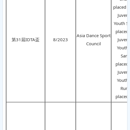
placed 
Juveni
Youth S
placed 
Asia Dance Sport
第31屆IDTA盃
8/2023
Juveni
Council
Youth 
Sam
placed 
Juveni
Youth 
Rum
placed 