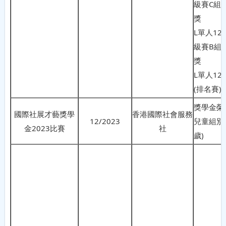
級賽C組
獎
L單人12
級賽B組
獎
L單人12
(排名賽)
獎學金榮
國際社展才藝獎學
香港國際社會服務
12/2023
兒童組別 (
金2023比賽
社
歲)