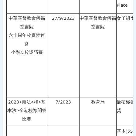
Place
中華基督教會何福
27/9/2023
中華基督教會何福
女子組季
堂書院
堂書院
六十周年校慶陸運
會
小學友校邀請賽
2023<憲法>和<基
7/2023
教育局
最積極參
本法>全港校際問答
獎
比賽
基本步Sol