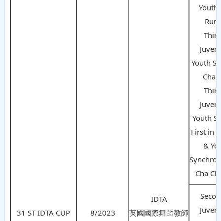
Youth 
Rum
Third
Juveni
Youth So
Cha 
Third
Juveni
Youth So
First in 
& Yo
Synchron
Cha Ch
Secon
IDTA
Juveni
31 ST IDTA CUP
8/2023
英國國際舞蹈教師