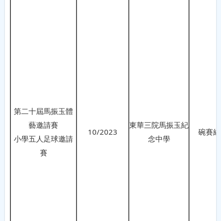
第二十屆馬振玉體
藝邀請賽
東華三院馬振玉紀
10/2023
碗賽組
小學五人足球邀請
念中學
賽