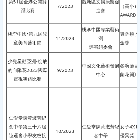
第51屆全港公開舞
觀塘區文娛康樂促
7/2023
（高小） 
蹈比賽
進會
AWARD
桃李中國專業藝術
桃李中國•第九屆兒
舞蹈類 
11/2023
測
童美育藝術節
金獎
評審組委會
少兒星動亞洲•綻放
中國文化藝術發展
參演節目
的向陽花2023國際
9/2023
中心
蘭花開》
電視舞蹈比賽
仁愛堂陳黃淑芳紀
念中學第三十六屆
仁愛堂陳黃淑芳紀
女子4X1
10/2023
陸運會小學友校接
念中學
優異獎