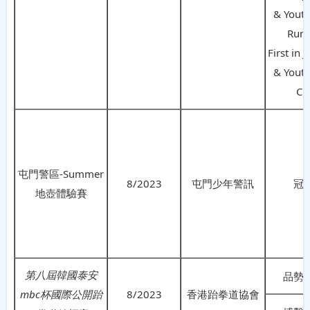
& Youth
Rum
First in 
& Youth
CR
屯門警區-Summer
8/2023
屯門少年警訊
冠
地壺體驗賽
第八屆韓國泰安
品勢
mbc
杯國際公開跆
8/2023
香港跆拳道協會