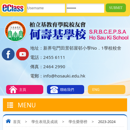
地址：新界屯門田景邨屋邨小學No．1學校校舍
電話：2455 6111
傳真：2464 2990
電郵：info@hosauki.edu.hk
主頁
聯絡我們
ENG
MENU
首頁
>
學生表現及成就
>
學生榮譽榜
>
2023-2024