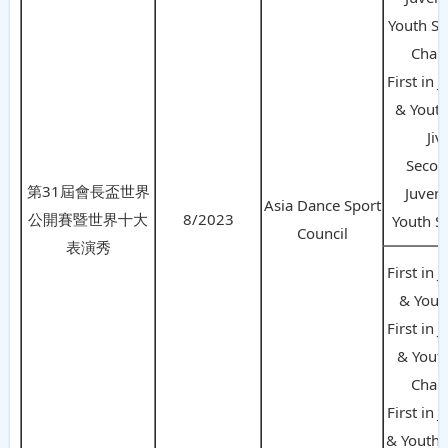
Youth So
Cha 
First in 
& Youth
Jiv
Secon
第31屆會長盃世界
Juveni
Asia Dance Sport
公開賽暨世界十大
8/2023
Youth S
Council
表演秀
First in 
& Yout
First in 
& Yout
Cha 
First in 
& Youth