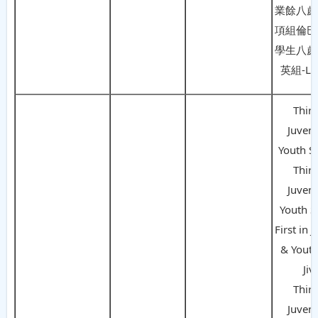
業餘八歲
項組倫巴
學生八歲
英組-L
Third
Juveni
Youth S
Third
Juveni
Youth S
First in 
& Youth
Jiv
Third
Juveni