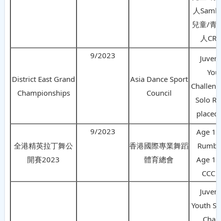
人Samb
兒童/青
人CR
9/2023
Juveni
You
District East Grand
Asia Dance Sport
Challeng
Championships
Council
Solo R
placed 
9/2023
Age 10
全港精英拉丁舞公
香港國際專業舞蹈
Rumb
開賽2023
體育總會
Age 10
CCC
Juveni
Youth So
Cha 