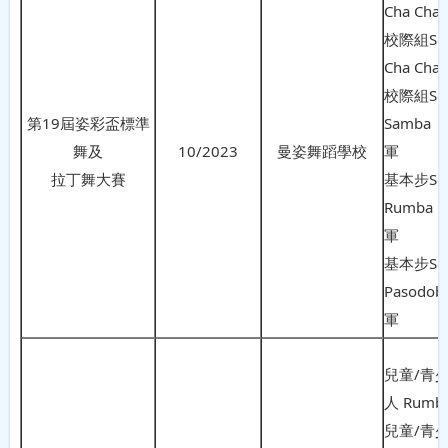
Cha Ch
校際組Sol
Cha Ch
校際組So
第19屆姿彩盃標準
Samb
舞及
10/2023
曼姿舞蹈學校
軍
拉丁舞大賽
基本步So
Rumb
軍
基本步So
Pasodo
軍
兒童/青少
人 Rumb
兒童/青少