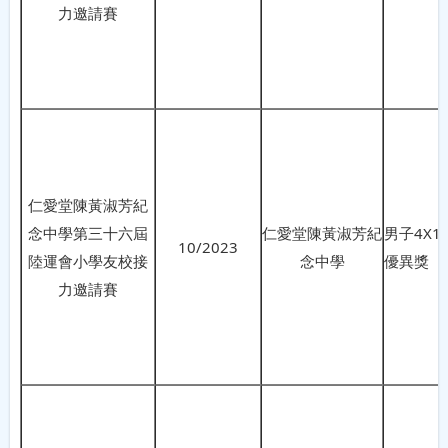
力邀請賽
仁愛堂陳黃淑芳紀
念中學第三十六屆
仁愛堂陳黃淑芳紀
男子4X1
10/2023
陸運會小學友校接
念中學
優異獎
力邀請賽